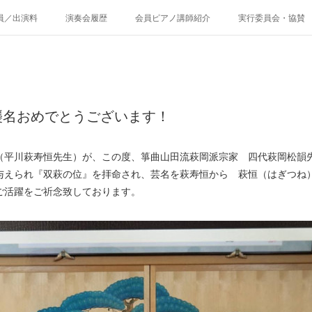
員／出演料
演奏会履歴
会員ピアノ講師紹介
実行委員会・協賛
襲名おめでとうございます！
（平川萩寿恒先生）が、この度、箏曲山田流萩岡派宗家 四代萩岡松韻
与えられ『双萩の位』を拝命され、芸名を萩寿恒から 萩恒（はぎつね
ご活躍をご祈念致しております。