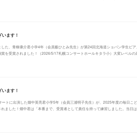
ざいます！
した、青柳康介君小学4年（会員薮ひとみ先生）が第24回北海道ショパン学生ピア
賞を受賞されました！（2026/5/17札幌コンサートホールキタラ小）大変レベルの
ざいます！
サートに出演した畑中英亮君小学5年（会員三浦明子先生）が、2025年度の毎日こ
されました！畑中君は「本番まで、受賞者として責任を持って練習しました。当日は