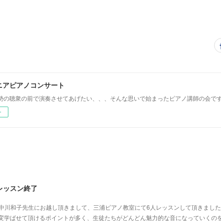
ニアピアノコンサート
勢の聴衆の前で演奏させてあげたい、、、そんな思いで始まったピアノ講師の会で
ー
レッスン終了
ト中川和子先生にお越し頂きまして、三浦ピアノ教室にて6人レッスンして頂きました
は大変学ばせて頂けるポイントが多く、生徒たちがどんどん魅力的な音になっていくの