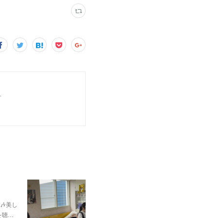
す
🎶美し
を聴…