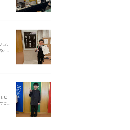
ノコン
高い…
どもピ
すご…