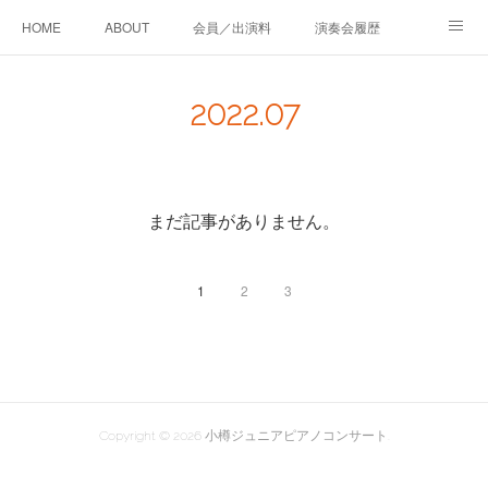
HOME
ABOUT
会員／出演料
演奏会履歴
会員ピアノ講師紹介
実行委員会・協賛
お問い合わせ
2022
.
07
BLOG
まだ記事がありません。
1
2
3
Copyright ©
2026
小樽ジュニアピアノコンサート
.