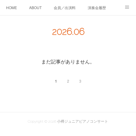
HOME
ABOUT
会員／出演料
演奏会履歴
会員ピアノ講師紹介
実行委員会・協賛
お問い合わせ
2026
.
06
BLOG
まだ記事がありません。
1
2
3
Copyright ©
2026
小樽ジュニアピアノコンサート
.